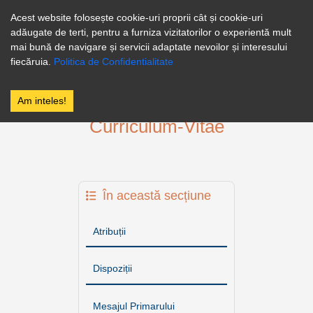
0246256258
Facebook
Acest website folosește cookie-uri proprii cât și cookie-uri
adăugate de terti, pentru a furniza vizitatorilor o experientă mult
PRIMĂRIA
mai bună de navigare și servicii adaptate nevoilor și interesului
FLOREȘTI
fiecăruia.
Politica de Confidentialitate
STOENEȘTI
Am inteles!
Curriculum-Vitae
În această secțiune
Atribuții
Dispoziții
Mesajul Primarului