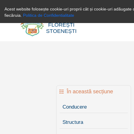
0246256258
Acest website folosește cookie-uri proprii cât și cookie-uri adăugate d
fiecăruia.
Politica de Confidentialitate
PRIMĂRIA
FLOREȘTI
STOENEȘTI
În această secțiune
Conducere
Structura