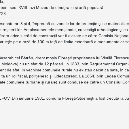
la,
ei - sec. XVIII- azi Muzeu de etnografie şi artă populară,
723.
ate nr. 3 şi 4, împreună cu zonele lor de protecţie şi se materialize
 întreţinerii lor. Amplasamentele menţionate, cu vestigii arheologice şi 
 cărora orice lucrări de construcţii vor fi avizate de către Comisia Naţio
 construcţie pe o rază de 100 m faţă de limita exterioară a monumentelor 
rab cel Bătrân, drept moşia Floreşti proprietatea lui Vintilă Florescu
n Moldova) cu un sfat de 12 pârgari. In 1833, prin Regulamentul Organic 
t de sfat. In vechime comunele rurale nu existau decât ca sate, în car
a un rol fiscal, poliţienesc şi judecătoresc. La 1864, prin Legea Comun
toate comunele (urbane şi rurale) sunt conduse de către un Consiliul Co
. Din ianuarie 1981, comuna Floreşti-Stoeneşti a fost trecută la Jud