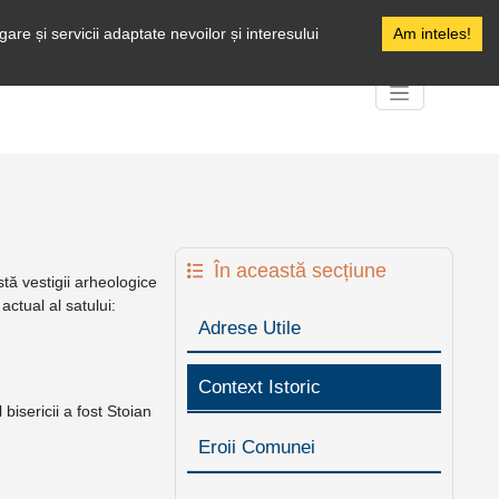
Facebook
are și servicii adaptate nevoilor și interesului
Am inteles!
În această secțiune
tă vestigii arheologice
actual al satului:
Adrese Utile
Context Istoric
bisericii a fost Stoian
Eroii Comunei