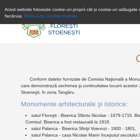
0246256258
Acest website folosește cookie-uri proprii cât și cookie-uri adăugate d
fiecăruia.
Politica de Confidentialitate
PRIMĂRIA
FLOREȘTI
STOENEȘTI
Conform datelor furnizate de Comisia Naţională a Monumentelo
care demonstrază vechimea şi continuitatea locuirii acestor zo
Stoeneşti, în zona Tangăru.
Monumente arhitecturale şi istorice:
satul Floreşti - Biserica Sfântu Nicolae - 1679-1715. Bis
Comisul. Biserica a fost restaurată la 1918.
satul Palanca - Biserica Sfinţii Voievozi - 1800 - 1801,
satul Palanca - casa Nicolae Marin începutul secolului X