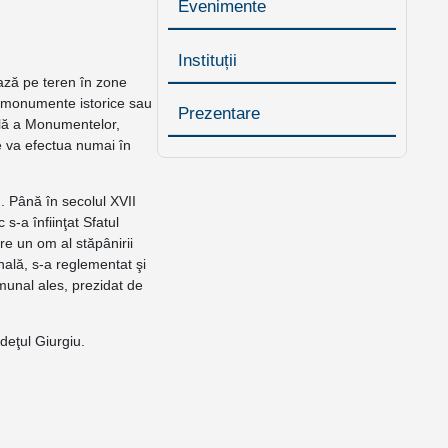
Evenimente
Instituții
ază pe teren în zone
cu monumente istorice sau
Prezentare
nală a Monumentelor,
se va efectua numai în
. Până în secolul XVII
s-a înfiinţat Sfatul
e un om al stăpânirii
ală, s-a reglementat şi
munal ales, prezidat de
eţul Giurgiu.