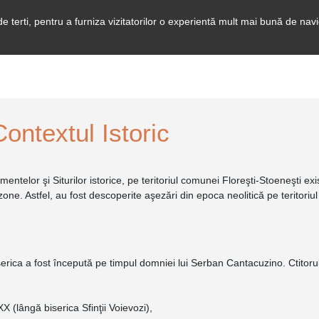
e terti, pentru a furniza vizitatorilor o experientă mult mai bună de navig
Contextul Istoric
r şi Siturilor istorice, pe teritoriul comunei Floreşti-Stoeneşti exis
ne. Astfel, au fost descoperite aşezări din epoca neolitică pe teritoriul 
erica a fost începută pe timpul domniei lui Serban Cantacuzino. Ctitorul 
X (lângă biserica Sfinţii Voievozi),