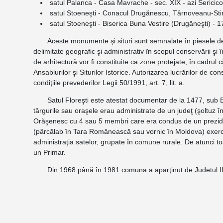
satul Palanca - Casa Mavrache - sec. XIX - azi Sericico
satul Stoeneşti - Conacul Drugănescu, Târnoveanu-Stirb
satul Stoeneşti - Biserica Buna Vestire (Drugăneşti) - 1
Aceste monumente şi situri sunt semnalate în piesele desen
delimitate geografic şi administrativ în scopul conservării şi
de arhitectură vor fi constituite ca zone protejate, în cadrul
Ansablurilor şi Siturilor Istorice. Autorizarea lucrărilor de
condiţiile prevederilor Legii 50/1991, art. 7, lit. a.
Satul Floreşti este atestat documentar de la 1477, sub Basa
târgurile sau oraşele erau administrate de un judeţ (şoltuz î
Orăşenesc cu 4 sau 5 membri care era condus de un preziden
(pârcălab în Tara Românească sau vornic în Moldova) exercit
administraţia satelor, grupate în comune rurale. De atunci 
un Primar.
Din 1968 până în 1981 comuna a aparţinut de Judetul ILFOV