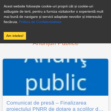
0246256258
Facebook
Acest website folosește cookie-uri proprii cât și cookie-uri
adăugate de terti, pentru a furniza vizitatorilor o experientă mult
PRIMĂRIA
mai bună de navigare și servicii adaptate nevoilor și interesului
FLOREȘTI
fiecăruia.
Politica de Confidentialitate
STOENEȘTI
Am inteles!
Anunțuri Publice
Comunicat de presă – Finalizarea
proiectului PNRR de dotare a școlilor din