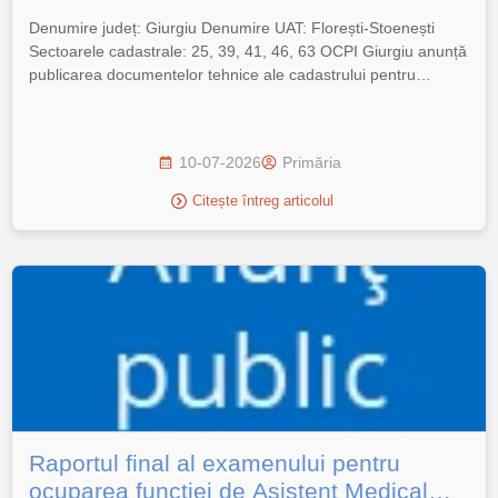
Denumire județ: Giurgiu Denumire UAT: Florești-Stoenești
Sectoarele cadastrale: 25, 39, 41, 46, 63 OCPI Giurgiu anunță
publicarea documentelor tehnice ale cadastrului pentru
sectoarele cadastrale 25, 39, 41 și 46, 63 din UAT Florești-
Stoenești, pe o perioadă de 60 de zile calendaristice, conform
art. 14 alin. (1) și (2) din Legea cadastrului și a publicității
10-07-2026
Primăria
imobiliare […]
Citește întreg articolul
Raportul final al examenului pentru
ocuparea funcției de Asistent Medical