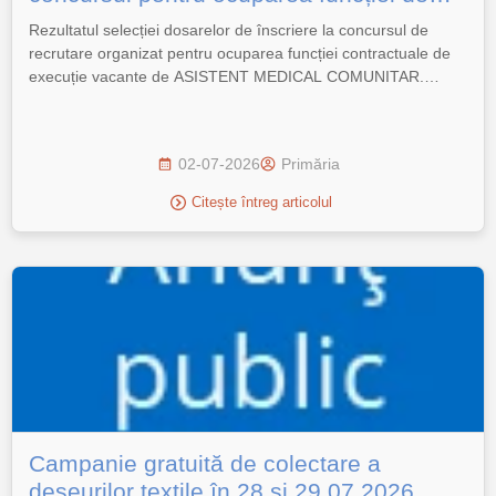
Asistent Medical Comunitar
Rezultatul selecției dosarelor de înscriere la concursul de
recrutare organizat pentru ocuparea funcției contractuale de
execuție vacante de ASISTENT MEDICAL COMUNITAR.
Rezultat selecție dosare înscriere la concursul pentru
ocuparea funcției de Asistent Medical Comunitar.
02-07-2026
Primăria
Citește întreg articolul
Campanie gratuită de colectare a
deșeurilor textile în 28 și 29.07.2026