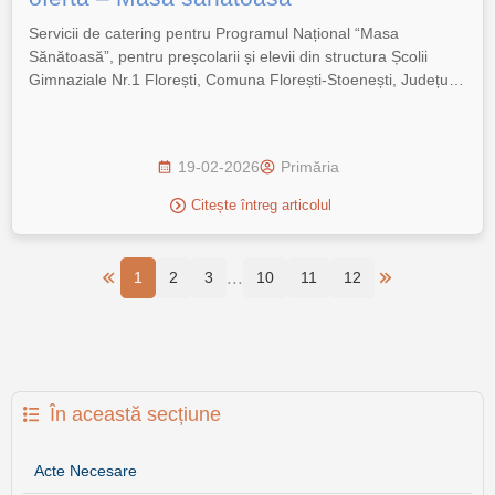
Servicii de catering pentru Programul Național “Masa
Sănătoasă”, pentru preșcolarii și elevii din structura Școlii
Gimnaziale Nr.1 Florești, Comuna Florești-Stoenești, Județul
Giurgiu. Anunt de participare Caiet de sarcini Formulare
Instructiuni pentru ofertanti Draft contract Fișa de date
19-02-2026
Primăria
Citește întreg articolul
...
1
2
3
10
11
12
În această secțiune
Acte Necesare