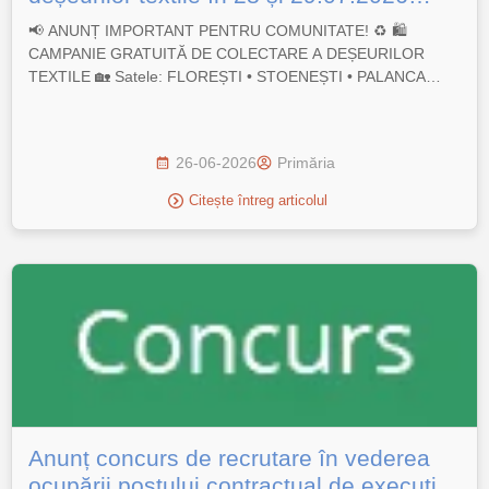
(orele 9-14).
📢 ANUNȚ IMPORTANT PENTRU COMUNITATE! ♻️ 🛍️
CAMPANIE GRATUITĂ DE COLECTARE A DEȘEURILOR
TEXTILE 🏡 Satele: FLOREȘTI • STOENEȘTI • PALANCA
Primăria Florești-Stoenești și firma Brai-Cata S.R.L.
organizează o campanie gratuită pentru un mediu mai curat în
comuna noastră. 📅 CÂND ARE LOC COLECTAREA? 📆
26-06-2026
Primăria
Zilele: Palanca și Stoenești 28.07.2026 Florești – 29.07.2026
🕘 Program: […]
Citește întreg articolul
Anunț concurs de recrutare în vederea
ocupării postului contractual de execuție