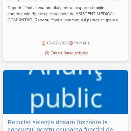
Comunitar
Raportul final al examenului pentru ocuparea funcției
contractuale de execuție vacante de ASISTENT MEDICAL
COMUNITAR. Raportul final al examenului pentru ocuparea
funcției de Asistent Medical Comunitar.
07-07-2026
Primăria
Citește întreg articolul
Rezultat selecție dosare înscriere la
concursul pentru ocuparea funcției de