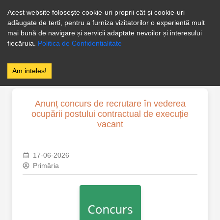
0246256258
Facebook
Acest website folosește cookie-uri proprii cât și cookie-uri
adăugate de terti, pentru a furniza vizitatorilor o experientă mult
PRIMĂRIA
mai bună de navigare și servicii adaptate nevoilor și interesului
FLOREȘTI
fiecăruia.
Politica de Confidentialitate
STOENEȘTI
Am inteles!
Anunț concurs de recrutare în vederea
ocupării postului contractual de execuție
vacant
17-06-2026
Primăria